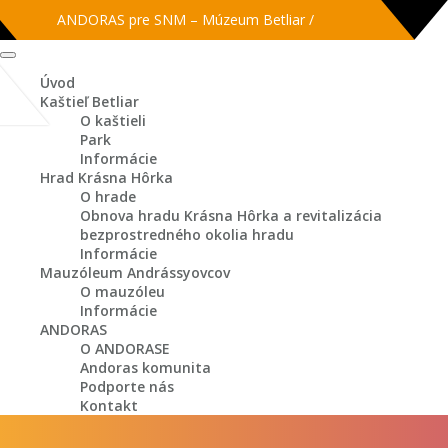
ANDORAS pre SNM – Múzeum Betliar /
ARISTOKRAT MEDZI MÚZEAMI
Úvod
Kaštieľ Betliar
O kaštieli
Park
Informácie
Hrad Krásna Hôrka
O hrade
Obnova hradu Krásna Hôrka a revitalizácia
bezprostredného okolia hradu
Informácie
Mauzóleum Andrássyovcov
O mauzóleu
Informácie
ANDORAS
O ANDORASE
Andoras komunita
Podporte nás
Kontakt