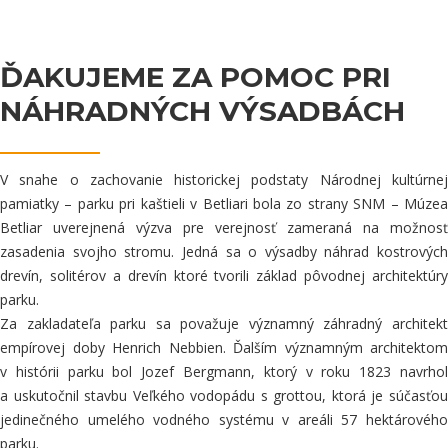
ĎAKUJEME ZA POMOC PRI
NÁHRADNÝCH VÝSADBÁCH
V snahe o zachovanie historickej podstaty Národnej kultúrnej
pamiatky – parku pri kaštieli v Betliari bola zo strany SNM – Múzea
Betliar uverejnená výzva pre verejnosť zameraná na možnosť
zasadenia svojho stromu. Jedná sa o výsadby náhrad kostrových
drevín, solitérov a drevín ktoré tvorili základ pôvodnej architektúry
parku.
Za zakladateľa parku sa považuje významný záhradný architekt
empírovej doby Henrich Nebbien. Ďalším významným architektom
v histórii parku bol Jozef Bergmann, ktorý v roku 1823 navrhol
a uskutočnil stavbu Veľkého vodopádu s grottou, ktorá je súčasťou
jedinečného umelého vodného systému v areáli 57 hektárového
parku.