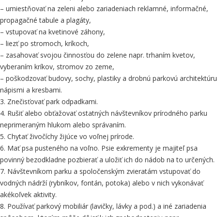
– umiestňovať na zeleni alebo zariadeniach reklamné, informačné,
propagačné tabule a plagáty,
– vstupovať na kvetinové záhony,
– liezť po stromoch, kríkoch,
– zasahovať svojou činnosťou do zelene napr. trhaním kvetov,
vyberaním kríkov, stromov zo zeme,
– poškodzovať budovy, sochy, plastiky a drobnú parkovú architektúru
nápismi a kresbami.
3. Znečisťovať park odpadkami.
4. Rušiť alebo obťažovať ostatných návštevníkov prírodného parku
neprimeraným hlukom alebo správaním.
5. Chytať živočíchy žijúce vo voľnej prírode.
6. Mať psa pusteného na voľno. Psie exkrementy je majiteľ psa
povinný bezodkladne pozbierať a uložiť ich do nádob na to určených.
7. Návštevníkom parku a spoločenským zvieratám vstupovať do
vodných nádrží (rybníkov, fontán, potoka) alebo v nich vykonávať
akékoľvek aktivity.
8. Používať parkový mobiliár (lavičky, lávky a pod.) a iné zariadenia