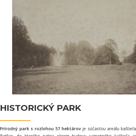
HISTORICKÝ PARK
Prírodný park s rozlohou 57 hektárov
je súčasťou areálu kaštieľ
Betliar, do ktorého patria okrem budovy samotného kaštieľa aj