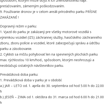
spôsobom, ktorým môže dôjsť k ich znehodnoteniu napr.
preťažovaním, zámerným poškodzovaním.
9. Používanie dronov je v celom areáli prírodného parku PRÍSNE
ZAKÁZANÉ !
Dopravný režim v parku:
1. Vjazd do parku je zakázaný pre všetky motorové vozidlá s
výnimkou vozidiel (IZS) záchrannej služby, hasičského záchranného
zboru, zboru polície a vozidiel, ktoré zabezpečujú správu a údržbu
parku a zásobovanie.
2. Cyklisti sa môžu pohybovať len na spevnených plochách parku
max. rýchlosťou 10 km/hod., spôsobom, ktorým neohrozujú a
neobťažujú ostatných návštevníkov parku.
Prevádzková doba parku:
1. Prevádzková doba v parku je v období:
a.) JAR – LETO od. 1. apríla do 30. septembra od hod 5.00 h do 22.00
h
b.) JESEŇ – ZIMA od 1. októbra do 31. marca od hod 6.00 h do 21.00
h