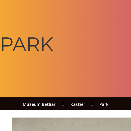
PARK
Múzeum Betliar
Kaštieľ
Park