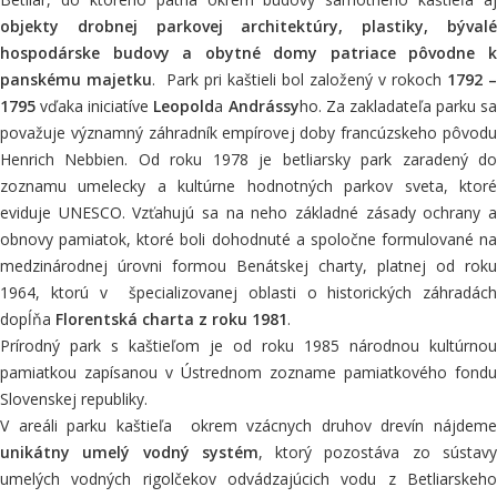
objekty drobnej parkovej architektúry, plastiky, bývalé
hospodárske budovy a obytné domy patriace pôvodne k
panskému majetku
. Park pri kaštieli bol založený v rokoch
1792 –
1795
vďaka iniciatíve
Leopold
a
Andrássy
ho. Za zakladateľa parku sa
považuje významný záhradník empírovej doby francúzskeho pôvodu
Henrich Nebbien. Od roku 1978 je betliarsky park zaradený do
zoznamu umelecky a kultúrne hodnotných parkov sveta, ktoré
eviduje UNESCO. Vzťahujú sa na neho základné zásady ochrany a
obnovy pamiatok, ktoré boli dohodnuté a spoločne formulované na
medzinárodnej úrovni formou Benátskej charty, platnej od roku
1964, ktorú v špecializovanej oblasti o historických záhradách
dopĺňa
Florentská charta z roku 1981
.
Prírodný park s kaštieľom je od roku 1985 národnou kultúrnou
pamiatkou zapísanou v Ústrednom zozname pamiatkového fondu
Slovenskej republiky.
V areáli parku kaštieľa okrem vzácnych druhov drevín nájdeme
unikátny umelý vodný systém
, ktorý pozostáva zo sústav
umelých vodných rigolčekov odvádzajúcich vodu z Betliarskeho