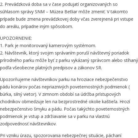
2. Prevádzková doba sa v čase podujatí organizovaných so
súhlasom správy SNM – Múzea Betliar môže zmeniť. V takomto
prípade bude zmena prevádzkovej doby včas zverejnená pri vstupe
do areálu, prípadne iným spôsobom.
UPOZORNENIE:
1. Park je monitorovaný kamerovým systémom.
2. Návštevník, ktorý svojim správaním poruší návštevný poriadok
prírodného parku môže byť z parku vykázaný správcom alebo stíhaný
podľa všeobecne platných predpisov a zákonov SR.
Upozorňujeme návštevníkov parku na hroziace nebezpečenstvo
pádu konárov počas nepriaznivých poveternostných podmienok (
búrka, silný vietor). V zimnom období sa údržba prístupových
chodníkov obmedzuje len na bezprostredné okolie kaštieľa. Hrozí
nebezpečenstvo šmyku a pádu. Počas takýchto poveternostných
podmienok je vstup a zdržiavanie sa v parku na vlastnú
zodpovednosť návštevníkov.
Pri vzniku úrazu, spozorovania nebezpečnej situácie, páchaní