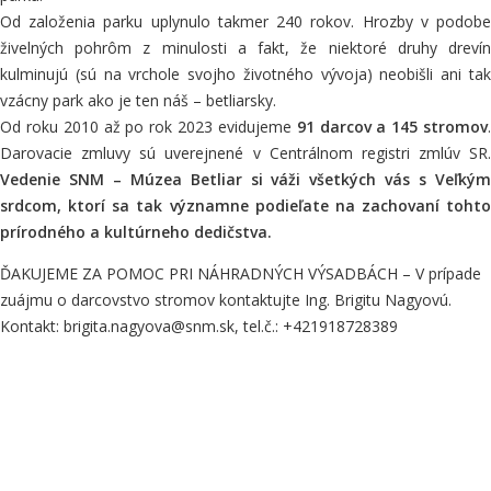
Od založenia parku uplynulo takmer 240 rokov. Hrozby v podobe
živelných pohrôm z minulosti a fakt, že niektoré druhy drevín
kulminujú (sú na vrchole svojho životného vývoja) neobišli ani tak
vzácny park ako je ten náš – betliarsky.
Od roku 2010 až po rok 2023 evidujeme
91 darcov a 145 stromov
Darovacie zmluvy sú uverejnené v Centrálnom registri zmlúv SR.
Vedenie SNM – Múzea Betliar si váži všetkých vás s Veľkým
srdcom, ktorí sa tak významne podieľate na zachovaní tohto
prírodného a kultúrneho dedičstva.
ĎAKUJEME ZA POMOC PRI NÁHRADNÝCH VÝSADBÁCH – V prípade
zuájmu o darcovstvo stromov kontaktujte Ing. Brigitu Nagyovú.
Kontakt: brigita.nagyova@snm.sk, tel.č.: +421918728389